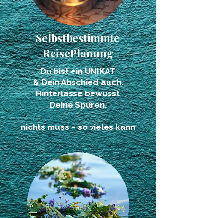
Selbstbestimmte
ReisePlanung
Du bist ein UNIKAT
& Dein Abschied auch.
Hinterlasse bewusst
Deine Spuren.
nichts muss
–
so vieles kann