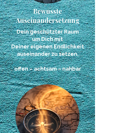
Bewusste
Auseinandersetzung
Dein geschützter Raum
um Dich mit
Deiner eigenen Endlichkeit
auseinander zu setzen.
offen
–
achtsam
–
nahbar