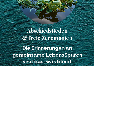
AbschiedsReden
& freie Zeremonien
Die Erinnerungen an
gemeinsame LebensSpuren
sind das, was bleibt
& in uns weiterlebt.
echt
–
verbindend
–
berührend
EinzelSitzungen CHF 150/h
AbschiedsReden & Zeremonien
in einem persönlichen Gespräch
besprechen wir Deine Wünsche,
danach erstelle ich Dir gerne ein