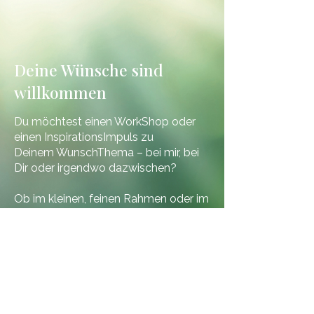
Deine Wünsche sind
willkommen
Du möchtest einen WorkShop oder
einen InspirationsImpuls zu
Deinem WunschThema
–
bei mir, bei
Dir oder irgendwo dazwischen?
​Ob i
m kleinen, feinen Rahmen oder im
grossen Setting (Firmen, Vereine, etc.),
Du wählst den Ort, das ZeitFenster &
das Thema
– ich kreiere das
Erlebnis.