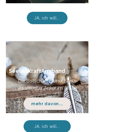
JA, ich will...
SeelenKraftArmband
Die Botschaft Deiner Seele
als visueller Anker im Alltag
mehr davon...
JA, ich will...