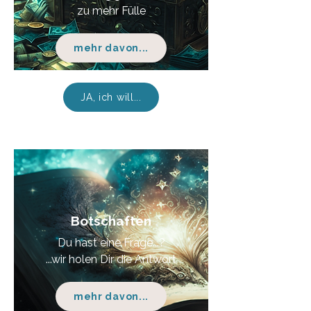
zu mehr Fülle
mehr davon...
JA, ich will...
Botschaften
Du hast eine Frage...?
...wir holen Dir die Antwort
mehr davon...