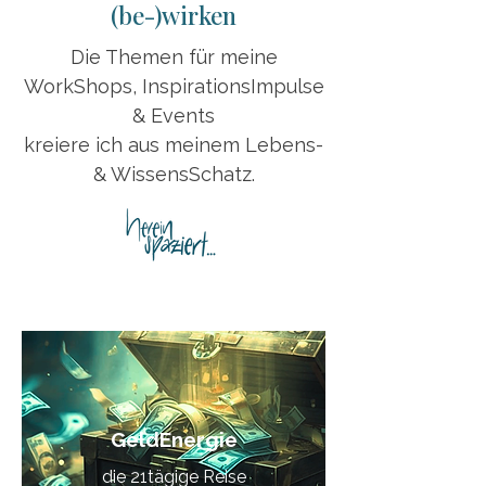
(be-)wirken
Die Themen für meine
WorkShops, InspirationsImpulse
& Events
kreiere ich aus meinem Lebens-
& WissensSchatz.
WorkShops
GeldEnergie
die 21tägige Reise