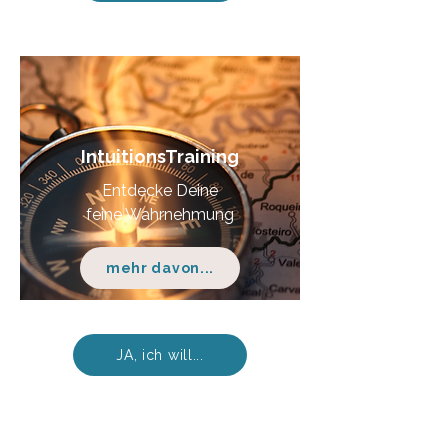
IntuitionsTraining
Entdecke Deine
feine Wahrnehmung
mehr davon...
JA, ich will...