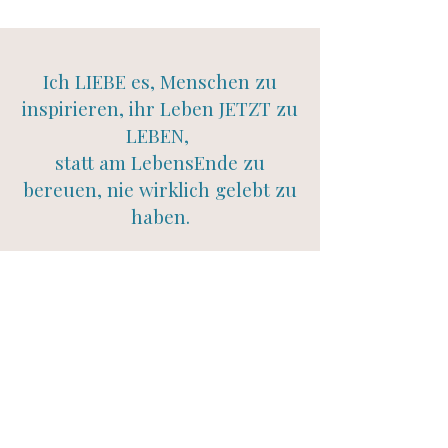
Ich LIEBE es, Menschen zu
inspirieren, ihr Leben JETZT zu
LEBEN,
statt am LebensEnde zu
bereuen, nie wirklich gelebt zu
haben.
...Du willst mehr LEBEN?
...dann buch Dir hier Dein kostenfreies
KennenLernGespräch
...JA ich will!